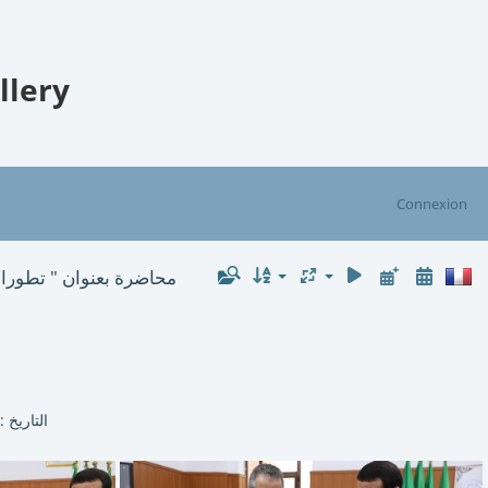
llery
Connexion
محاضرة بعنوان " تطور :
التاريخ : 25 فبراير 2024 / المقر : قاعة المحاضرات "600مقعد" مركز الطبع والسمعي