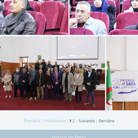
6E2A4414
6E2A4415
Première |
Précédente |
1
2
|
Suivante
|
Dernière
6E2A4406
Propulsé par
Piwigo