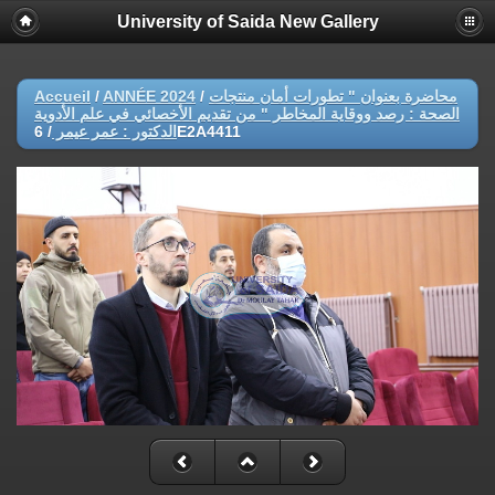
University of Saida New Gallery
Accueil
/
ANNÉE 2024
/
محاضرة بعنوان " تطورات أمان منتجات
الصحة : رصد ووقاية المخاطر " من تقديم الأخصائي في علم الأدوية
/
الدكتور : عمر عيمر
6E2A4411