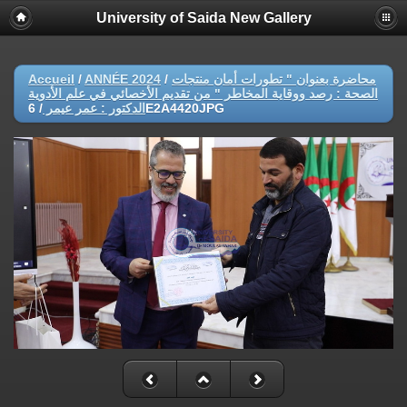
University of Saida New Gallery
Accueil
/
ANNÉE 2024
/
محاضرة بعنوان " تطورات أمان منتجات
الصحة : رصد ووقاية المخاطر " من تقديم الأخصائي في علم الأدوية
/
الدكتور : عمر عيمر
6E2A4420JPG