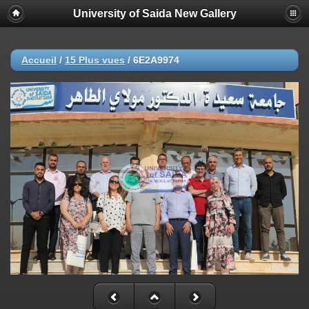
University of Saida New Gallery
Accueil
/
15 Plus vues
/
6E2A9974