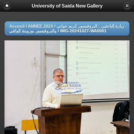
University of Saida New Gallery
Accueil
/
ANNÉE 2024
/
زيارة الباحثين : البروفيسور كريم جواني
والبروفيسور بوزوينة الوافي
/
IMG-20241027-WA0001