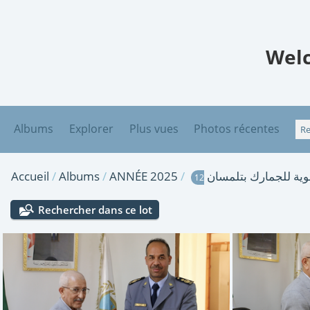
Welc
Albums
Explorer
Plus vues
Photos récentes
Accueil
/
Albums
/
ANNÉE 2025
/
هوية للجمارك بتلمسان
12
Rechercher dans ce lot