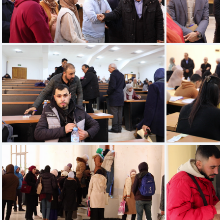
frame00761
frame00131