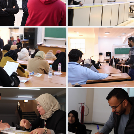
frame00851
frame00181
frame00121
frame00111