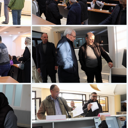
frame00151
frame00081